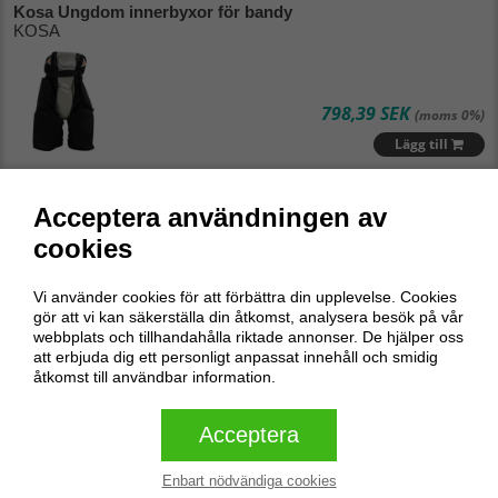
Kosa Ungdom innerbyxor för bandy
KOSA
798,39 SEK
(moms 0%)
Lägg till
Kosa Delta innerbyxor för bandy
Acceptera användningen av
KOSA
cookies
Vi använder cookies för att förbättra din upplevelse. Cookies
841,94 SEK
(moms 0%)
gör att vi kan säkerställa din åtkomst, analysera besök på vår
Lägg till
webbplats och tillhandahålla riktade annonser. De hjälper oss
att erbjuda dig ett personligt anpassat innehåll och smidig
åtkomst till användbar information.
Kosa överdragsbyxor för bandy
KOSA
Acceptera
Enbart nödvändiga cookies
668,00 SEK
(moms 0%)