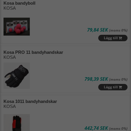
Kosa bandyboll
KOSA
Alfabetisk (A - Ö)
Ta bort filtrering
Alfabetisk (Ö - A)
79,84 SEK
(moms 0%)
Lägsta pris
Lägg till
Högsta pris
Kosa PRO 11 bandyhandskar
KOSA
Nyaste
798,39 SEK
(moms 0%)
Lägg till
Kosa 1011 bandyhandskar
KOSA
442,74 SEK
(moms 0%)