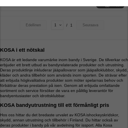
Lägg till
Edellinen
Seuraava
/
1
KOSA i ett nötskal
KOSA är ett ledande varumärke inom bandy i Sverige. De tillverkar och
erbjuder ett brett utbud av bandyrelaterade produkter och utrustning.
Deras produktlinje inkluderar jääpallovaror som jääpalloklubbor, skydd,
kläder och andra tillbehör som används inom sporten. De strävar efter
att erbjuda högkvalitativa produkter som möter spelarnas behov och
förbättrar deras prestation på isen. Genom att erbjuda omfattande
sortiment och service försöker de vara en pålitlig leverantör för
bandyentusiaster och idrottsklubbar.
KOSA bandyutrustning till ett förmånligt pris
Hos oss hittar du det bredaste urvalet av KOSA ishockeyskridskor,
skydd, annan utrustning och tillbehör i Finland. Du hittar också av
deras produkter i bandy på vår avdelning för issport. Alla Kosa