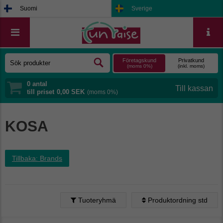
Suomi
Sverige
Företagskund
Privatkund
(moms 0%)
(inkl. moms)
0
antal
till priset
0,00 SEK
(moms 0%)
KOSA
Tillbaka: Brands
Tuoteryhmä
Produktordning std
Produktordning std