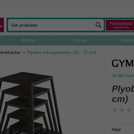
Företagskund
(moms 0%)
Brands
Företag
Inform
eknikhäckar
Plyobox träningsbänkar (30 - 75 cm)
Se alla Gyms
Plyob
cm)
Höjd