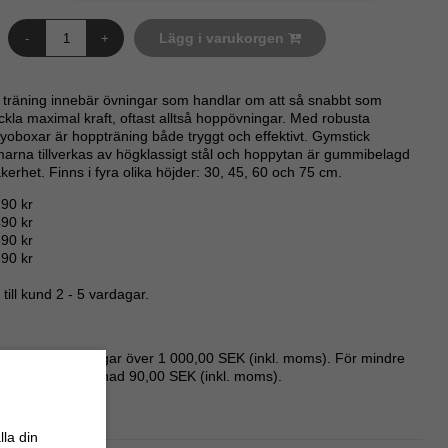
Lägg i varukorgen
-
+
 träning innebär övningar som handlar om att så snabbt som
eckla maximal kraft, oftast alltså hoppövningar. Med robusta
yoboxar är hoppträning både tryggt och effektivt. Gymstick
arna tillverkas av högklassigt stål och hoppytan är gummibelagd
kerhet. Finns i fyra olika höjder: 30, 45, 60 och 75 cm.
190 kr
90 kr
90 kr
90 kr
till kund 2 - 5 vardagar.
nor för beställningar över 1 000,00 SEK (inkl. moms). För mindre
ar - fast fraktkostnad 90,00 SEK (inkl. moms).
lla din