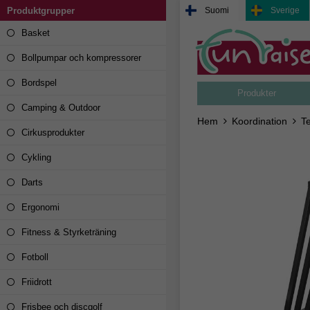
Produktgrupper
Suomi
Sverige
Basket
Bollpumpar och kompressorer
Bordspel
Produkter
Camping & Outdoor
Hem
Koordination
T
Cirkusprodukter
Cykling
Darts
Ergonomi
Fitness & Styrketräning
Fotboll
Friidrott
Frisbee och discgolf