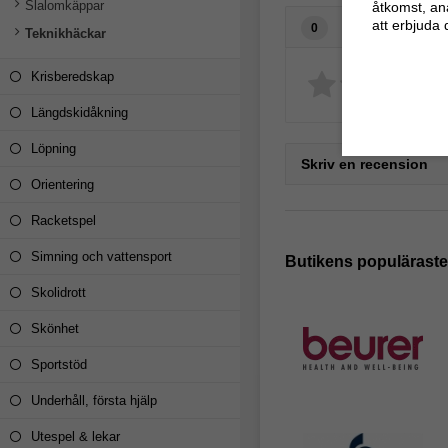
Slalomkäppar
åtkomst, an
att erbjuda 
Recensioner
0
Teknikhäckar
Krisberedskap
Längdskidåkning
Löpning
Skriv en recension
Orientering
Racketspel
Simning och vattensport
Butikens populärast
Skolidrott
Skönhet
Sportstöd
Underhåll, första hjälp
Utespel & lekar