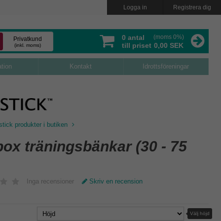
Logga in
Registrera dig
0
antal
(moms 0%)
Privatkund
till priset
0,00 SEK
(inkl. moms)
ation
Kontakt
Idrottsföreningar
tick produkter i butiken
ox träningsbänkar (30 - 75
Inga recensioner
Skriv en recension
Välj höjd