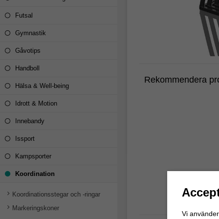
Futsal
Gymnastik
Gåvotips
Handboll
Rekommendera pro
Hälsa & Well-being
Idrott & Motion
Innebandy
Issport
Kampsporter
Koordination
Accept
Koordinationsstegar och -ringar
Markeringskoner
Vi använder 