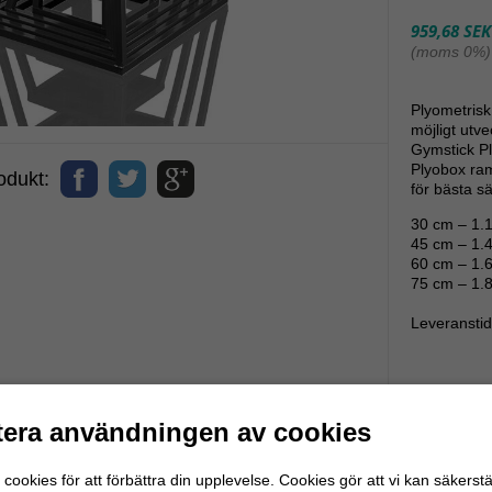
959,68 SEK
(moms 0%)
Plyometrisk
möjligt utv
Gymstick Pl
Plyobox ram
dukt:
för bästa sä
30 cm – 1.
45 cm – 1.4
60 cm – 1.6
75 cm – 1.8
Leveranstid 
Frakt 0 kro
beställning
era användningen av cookies
cookies för att förbättra din upplevelse. Cookies gör att vi kan säkerstä