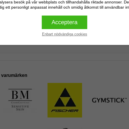
alysera besök på vår webbplats och tillhandahålla riktade annonser. De
dig ett personligt anpassat innehåll och smidig åtkomst till användbar i
Acceptera
Inga recensioner
Skriv en recension
Enbart nödvändiga cookies
e varumärken