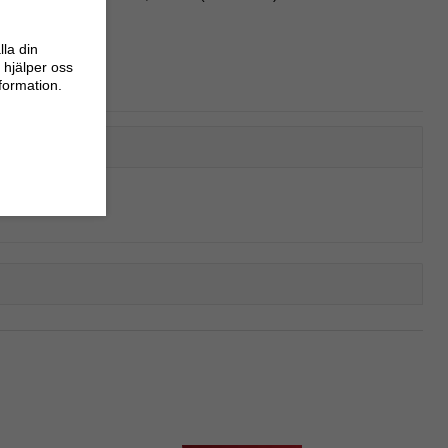
lla din
 hjälper oss
nformation.