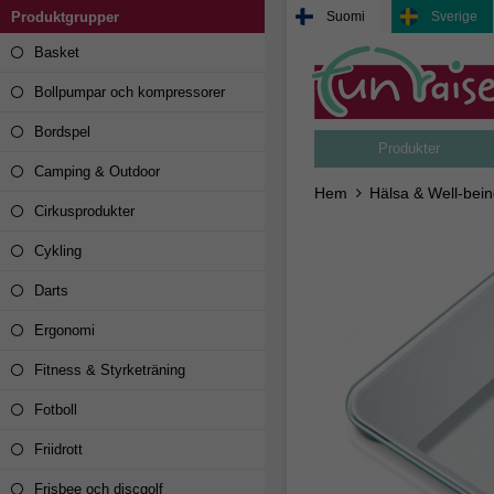
Produktgrupper
Suomi
Sverige
Basket
Bollpumpar och kompressorer
Bordspel
Produkter
Camping & Outdoor
Hem
Hälsa & Well-bei
Cirkusprodukter
Cykling
Darts
Ergonomi
Fitness & Styrketräning
Fotboll
Friidrott
Frisbee och discgolf