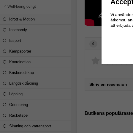
Accept
Well-being övrigt
Vi använder 
Idrott & Motion
åtkomst, an
att erbjuda 
Innebandy
Issport
Recensioner
0
Kampsporter
Koordination
Krisberedskap
Längdskidåkning
Skriv en recension
Löpning
Orientering
Butikens populärast
Racketspel
Simning och vattensport