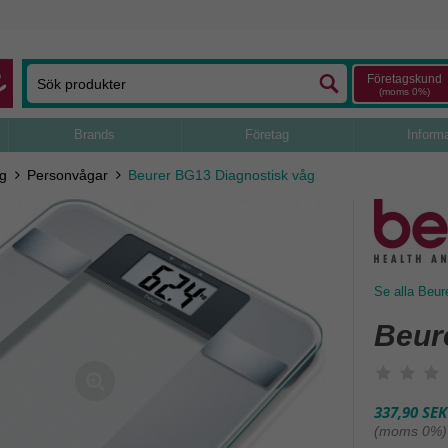
Företagskund
(moms 0%)
Brands
Företag
Inform
ng
Personvågar
Beurer BG13 Diagnostisk våg
Se alla Beur
Beur
337,90 SEK
(moms 0%)