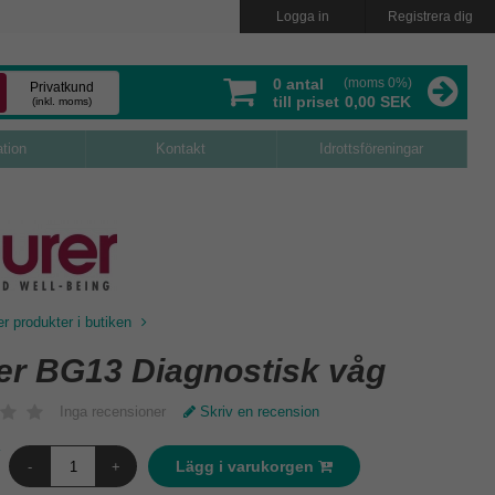
Logga in
Registrera dig
0
antal
(moms 0%)
Privatkund
till priset
0,00 SEK
(inkl. moms)
ation
Kontakt
Idrottsföreningar
er produkter i butiken
er BG13 Diagnostisk våg
Inga recensioner
Skriv en recension
Lägg i varukorgen
-
+