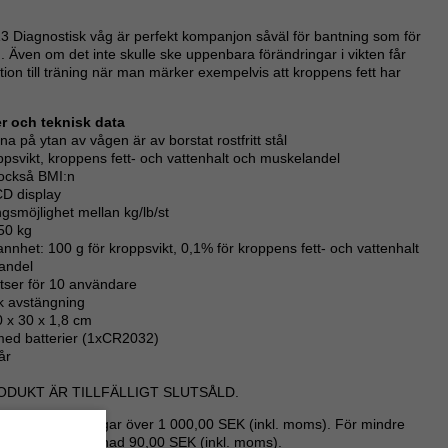
 Diagnostisk våg är perfekt kompanjon såväl för bantning som för
. Även om det inte skulle ske uppenbara förändringar i vikten får
ion till träning när man märker exempelvis att kroppens fett har
 och teknisk data
na på ytan av vågen är av borstat rostfritt stål
ppsvikt, kroppens fett- och vattenhalt och muskelandel
 också BMI:n
CD display
ngsmöjlighet mellan kg/lb/st
150 kg
nnhet: 100 g för kroppsvikt, 0,1% för kroppens fett- och vattenhalt
andel
tser för 10 användare
k avstängning
0 x 30 x 1,8 cm
ed batterier (1xCR2032)
år
ODUKT ÄR TILLFÄLLIGT SLUTSÅLD.
nor för beställningar över 1 000,00 SEK (inkl. moms). För mindre
ar - fast fraktkostnad 90,00 SEK (inkl. moms).