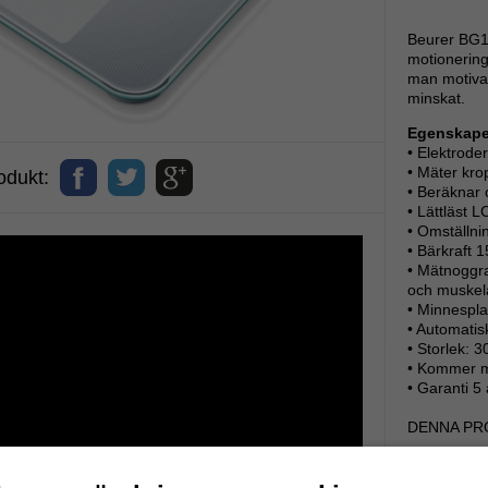
Beurer BG13
motionering
man motivat
minskat.
Egenskaper
• Elektroder
• Mäter kro
dukt:
• Beräknar
• Lättläst L
• Omställni
• Bärkraft 
• Mätnoggra
och muskel
• Minnespla
• Automatis
• Storlek: 3
• Kommer m
• Garanti 5 
DENNA PR
Frakt 0 kro
beställning