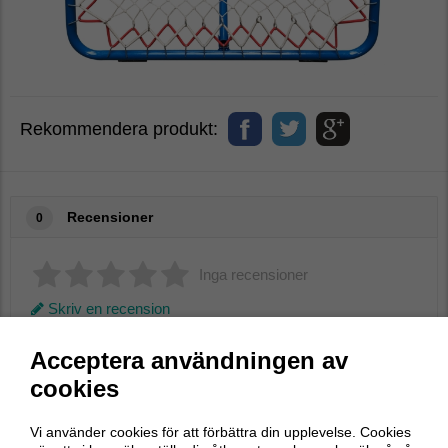
Rekommendera produkt:
Recensioner
0
Inga recensioner
Skriv en recension
Acceptera användningen av
cookies
Skriv en recension
Vi använder cookies för att förbättra din upplevelse. Cookies