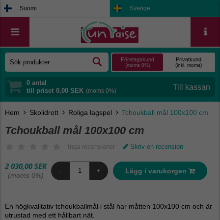
Suomi
Sverige
Företagskund
Privatkund
(moms 0%)
(inkl. moms)
0
antal
till priset
0,00 SEK
(moms 0%)
Hem
Skolidrott
Roliga lagspel
Tchoukball mål 100x100 cm
Tchoukball mål 100x100 cm
Inga recensioner
Skriv en recension
2 030,00 SEK
Lägg i varukorgen
-
+
(moms 0%)
En högkvalitativ tchoukballmål i stål har måtten 100x100 cm och är
utrustad med ett hållbart nät.