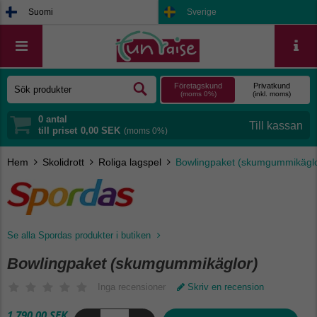
Suomi
Sverige
Företagskund
Privatkund
(moms 0%)
(inkl. moms)
0
antal
till priset
0,00 SEK
(moms 0%)
Hem
Skolidrott
Roliga lagspel
Bowlingpaket (skumgummikäglo
Se alla Spordas produkter i butiken
Bowlingpaket (skumgummikäglor)
Inga recensioner
Skriv en recension
1 790,00 SEK