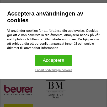
Acceptera användningen av
Recensioner
0
cookies
Inga recensioner
Vi använder cookies för att förbättra din upplevelse. Cookies
gör att vi kan säkerställa din åtkomst, analysera besök på vår
Skriv en recension
webbplats och tillhandahålla riktade annonser. De hjälper oss
att erbjuda dig ett personligt anpassat innehåll och smidig
åtkomst till användbar information.
Skriv en recension
Acceptera
Butikens populäraste varumärken
Enbart nödvändiga cookies