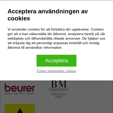
Recensioner
0
Acceptera användningen av
cookies
Inga recensioner
Vi använder cookies för att förbättra din upplevelse. Cookies
Skriv en recension
gör att vi kan säkerställa din åtkomst, analysera besök på vår
webbplats och tillhandahålla riktade annonser. De hjälper oss
att erbjuda dig ett personligt anpassat innehåll och smidig
åtkomst till användbar information.
Skriv en recension
Acceptera
Butikens populäraste varumärken
Enbart nödvändiga cookies