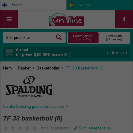
Suomi
Sverige
Företagskund
Privatkund
(moms 0%)
(inkl. moms)
0
antal
till priset
0,00 SEK
(moms 0%)
Hem
Basket
Basketbollar
TF 33 basketboll (6)
Se alla Spalding produkter i butiken
TF 33 basketboll (6)
Inga recensioner
Skriv en recension