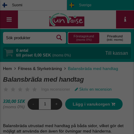
Suomi
Sverige
Företagskund
Privatkund
(moms 0%)
(inkl. moms)
0
antal
till priset
0,00 SEK
(moms 0%)
Hem
Fitness & Styrketräning
Balansbräda med handtag
Balansbräda med handtag
Inga recensioner
Skriv en recension
330,00 SEK
Lägg i varukorgen
-
+
(moms 0%)
Balansbräda utrustad med handtag på båda sidor, vilket gör det
möjligt att använda den även för övningar med händerna.