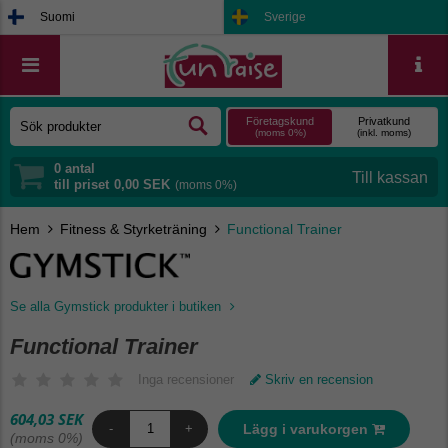
Suomi
Sverige
Företagskund
Privatkund
(moms 0%)
(inkl. moms)
0
antal
till priset
0,00 SEK
(moms 0%)
Hem
Fitness & Styrketräning
Functional Trainer
Se alla Gymstick produkter i butiken
Functional Trainer
Inga recensioner
Skriv en recension
604,03 SEK
Lägg i varukorgen
-
+
(moms 0%)