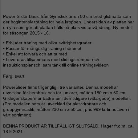
Power Slider Basic från Gymstick är en 50 cm bred glidmatta som
ger högintensiv träning för hela kroppen. Undersidan av plattan har
en yta som gör att plattan hålls på plats vid användning. Ny modell
för säsongen 2015 - 16.
• Erbjuder träning med olika svårighetsgrader
• Passar för mångsidig träning i hemmet
• Enkel att förvara och att ta med
• Levereras tillsammans med slidingstrumpor och
instruktionsplansch, sam tänk till online träningsvideon
Färg: svart
PowerSlider finns tillgänglig i tre varianter. Denna modell är
utvecklad för hembruk och för juniorer, måtten 180 cm x 50 cm.
Glidegenskapern är bättre än i den tidigare (vitfärgade) modellen.
(Pro modellen som är utvecklad för aktividrottare och
gruppgymnastik, måtten 230 cm x 50 cm, pris 999 kr finns även i
vårt sortiment)
DENNA PRODUKT ÄR TILLFÄLLIGT SLUTSÅLD. I lager fr.o.m. ca.
18.9.2021