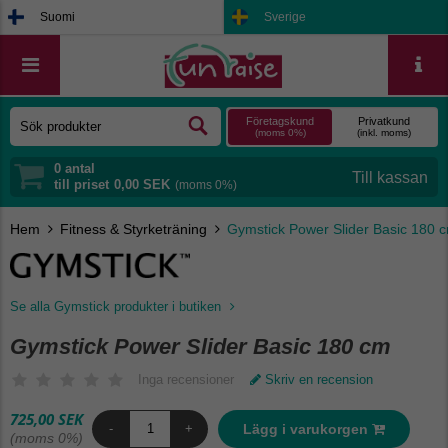
Suomi
Sverige
Företagskund
Privatkund
(moms 0%)
(inkl. moms)
0
antal
till priset
0,00 SEK
(moms 0%)
Hem
Fitness & Styrketräning
Gymstick Power Slider Basic 180 
Se alla Gymstick produkter i butiken
Gymstick Power Slider Basic 180 cm
Inga recensioner
Skriv en recension
725,00 SEK
Lägg i varukorgen
-
+
(moms 0%)