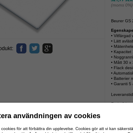
(moms 0%)
Beurer GS 2
Egenskaper
• Vitfärgad
• Lätt avlä
• Mätenhete
dukt:
• Kapacitet
• Noggrann
• Mått 30 x
• Flack des
• Automatis
• Batterier
• Garanti 5 
Leveranstid 
Frakt 0 kro
beställning
era användningen av cookies
cookies för att förbättra din upplevelse. Cookies gör att vi kan säkerstä