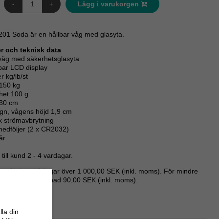
Lägg i varukorgen
-
+
01 Soda är en hållbar våg med glasyta.
 och teknisk data
 våg med säkerhetsglasyta
sbar LCD display
r kg/lb/st
 150 kg
het 100 g
 30 cm
ign, vågens höjd 1,9 cm
k strömavbrytning
 medföljer (2 x CR2032)
år
till kund 2 - 4 vardagar.
nor för beställningar över 1 000,00 SEK (inkl. moms). För mindre
ar - fast fraktkostnad 90,00 SEK (inkl. moms).
lla din