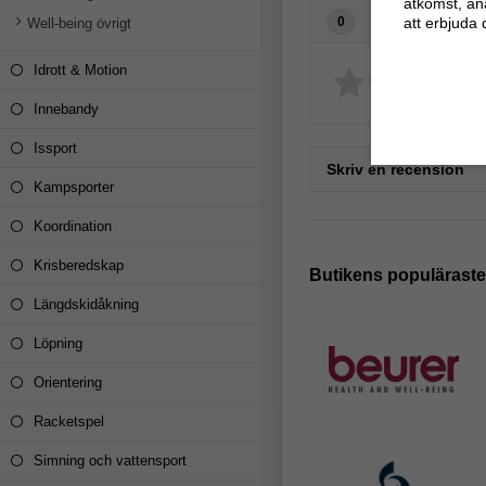
åtkomst, an
Recensioner
att erbjuda 
0
Well-being övrigt
Idrott & Motion
Innebandy
Issport
Skriv en recension
Kampsporter
Koordination
Krisberedskap
Butikens populärast
Längdskidåkning
Löpning
Orientering
Racketspel
Simning och vattensport