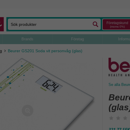
Företagskund
(moms 0%)
Brands
Företag
Inform
ng
Beurer GS201 Soda vit personvåg (glas)
Se alla Beur
Beur
(glas
321,77 SEK