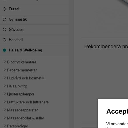
Futsal
Gymnastik
Gåvotips
Handboll
Rekommendera pro
Hälsa & Well-being
Blodtrycksmätare
Febertermometrar
Hudvård och kosmetik
Hälsa övrigt
Ljusterapilampor
Luftfuktare och luftrenare
Accept
Massageapparater
Massagebollar & rullar
Vi använder 
Personvågar