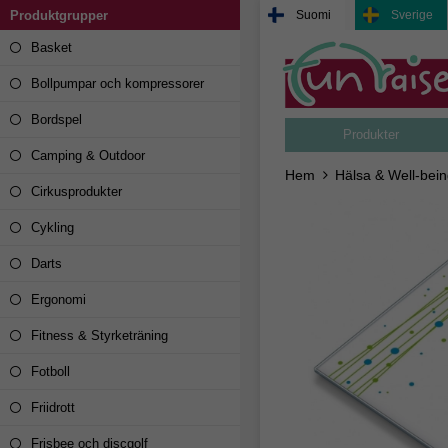
Produktgrupper
Suomi
Sverige
Basket
Bollpumpar och kompressorer
Bordspel
Produkter
Camping & Outdoor
Hem
Hälsa & Well-bei
Cirkusprodukter
Cykling
Darts
Ergonomi
Fitness & Styrketräning
Fotboll
Friidrott
Frisbee och discgolf