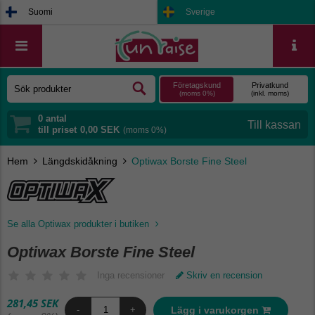
Suomi
Sverige
Företagskund
Privatkund
(moms 0%)
(inkl. moms)
0
antal
till priset
0,00 SEK
(moms 0%)
Hem
Längdskidåkning
Optiwax Borste Fine Steel
Se alla Optiwax produkter i butiken
Optiwax Borste Fine Steel
Inga recensioner
Skriv en recension
281,45 SEK
Lägg i varukorgen
-
+