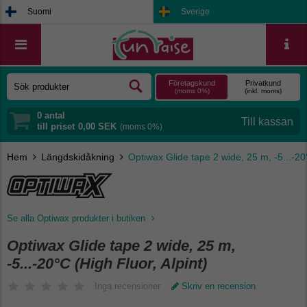
Suomi
Sverige
Företagskund
Privatkund
(moms 0%)
(inkl. moms)
0
antal
till priset
0,00 SEK
(moms 0%)
Hem
Längdskidåkning
Optiwax Glide tape 2 wide, 25 m, -5...-20°
Se alla Optiwax produkter i butiken
Optiwax Glide tape 2 wide, 25 m,
-5...-20°C (High Fluor, Alpint)
Inga recensioner
Skriv en recension