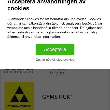
Acceptera användningen av
Inga recensioner
cookies
Skriv en recension
Vi använder cookies för att förbättra din upplevelse. Cookies
gör att vi kan säkerställa din åtkomst, analysera besök på vår
webbplats och tillhandahålla riktade annonser. De hjälper oss
Skriv en recension
att erbjuda dig ett personligt anpassat innehåll och smidig
åtkomst till användbar information.
Butikens populäraste varumärken
Acceptera
Enbart nödvändiga cookies