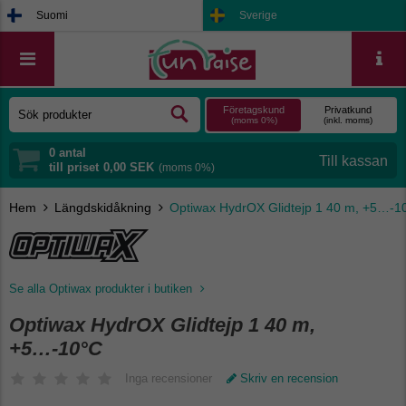
Suomi
Sverige
Företagskund
Privatkund
(moms 0%)
(inkl. moms)
0
antal
till priset
0,00 SEK
(moms 0%)
Hem
Längdskidåkning
Optiwax HydrOX Glidtejp 1 40 m, +5…-1
Se alla Optiwax produkter i butiken
Optiwax HydrOX Glidtejp 1 40 m,
+5…-10°C
Inga recensioner
Skriv en recension