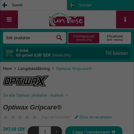
Suomi
Sverige
Företagskund
Privatkund
(moms 0%)
(inkl. moms)
0
antal
till priset
0,00 SEK
(moms 0%)
Hem
Längdskidåkning
Optiwax Gripcare®
Se alla Optiwax produkter i butiken
Optiwax Gripcare®
Inga recensioner
Skriv en recension
297,58 SEK
Lägg i varukorgen
-
+