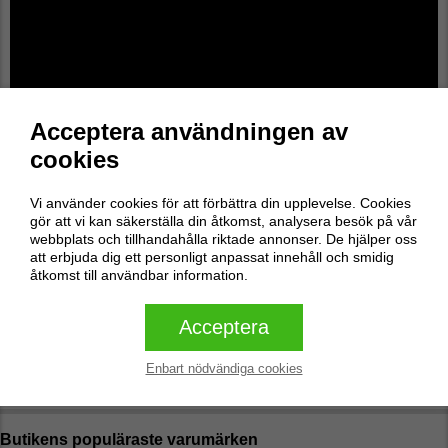
Acceptera användningen av
cookies
Vi använder cookies för att förbättra din upplevelse. Cookies
Recensioner
0
gör att vi kan säkerställa din åtkomst, analysera besök på vår
webbplats och tillhandahålla riktade annonser. De hjälper oss
att erbjuda dig ett personligt anpassat innehåll och smidig
Inga recensioner
åtkomst till användbar information.
Skriv en recension
Acceptera
Enbart nödvändiga cookies
Skriv en recension
Butikens populäraste varumärken