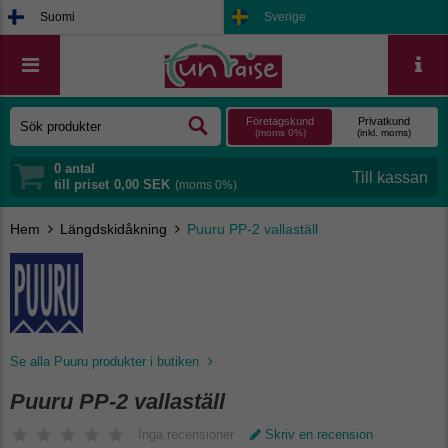
Suomi
Sverige
Företagskund
Privatkund
(moms 0%)
(inkl. moms)
0
antal
till priset
0,00 SEK
(moms 0%)
Hem
Längdskidåkning
Puuru PP-2 vallaställ
Se alla Puuru produkter i butiken
Puuru PP-2 vallaställ
Inga recensioner
Skriv en recension