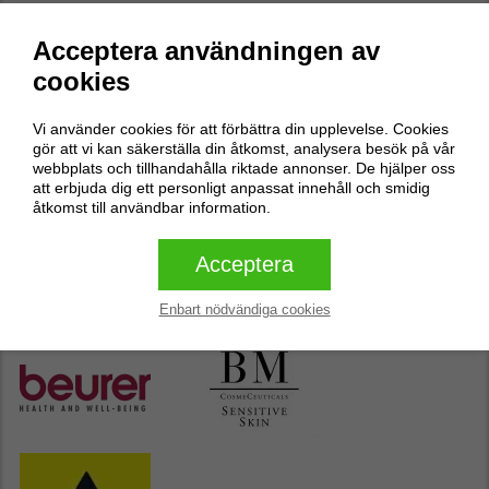
Recensioner
0
Acceptera användningen av
cookies
Inga recensioner
Vi använder cookies för att förbättra din upplevelse. Cookies
Skriv en recension
gör att vi kan säkerställa din åtkomst, analysera besök på vår
webbplats och tillhandahålla riktade annonser. De hjälper oss
att erbjuda dig ett personligt anpassat innehåll och smidig
åtkomst till användbar information.
Skriv en recension
Acceptera
Butikens populäraste varumärken
Enbart nödvändiga cookies