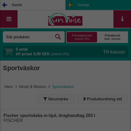
Suomi
Sverige
Företagskund
Privatkund
(moms 0%)
(inkl. moms)
0
antal
till priset
0,00 SEK
(moms 0%)
Sportväskor
Hem
Idrott & Motion
Sportväskor
Varumärke
Produktordning std
Produktordning std
Alfabetisk (A - Ö)
Ta bort filtrering
Fischer sportväska m hjul, draghandtag 203 l
FISCHER
Alfabetisk (Ö - A)