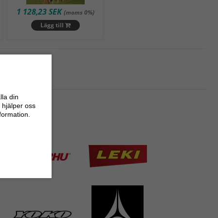
Högsta pris
1 128,23 SEK
(moms 0%)
Varumärke (A - Ö)
Lägg till
Varumärke (Ö - A)
Nyaste
raava
lla din
 hjälper oss
nformation.