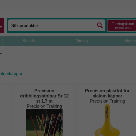
Företagskund
(moms 0%)
Brands
Företag
Inform
r
lalomkäppar
Precision
Precision plastfot för
h
dribblingsstolpar Sr 12
slalom käppar
st 1,7 m
Precision Training
Precision Training