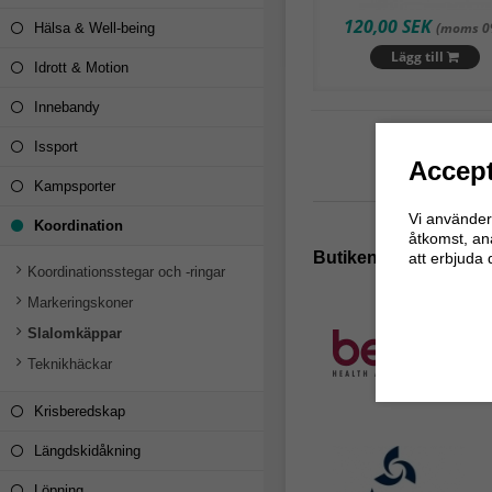
120,00 SEK
(moms 0
Hälsa & Well-being
Lägg till
Idrott & Motion
Innebandy
Issport
Accept
Kampsporter
Vi använder 
Koordination
åtkomst, an
Butikens populärast
att erbjuda 
Koordinationsstegar och -ringar
Markeringskoner
Slalomkäppar
Teknikhäckar
Krisberedskap
Längdskidåkning
Löpning