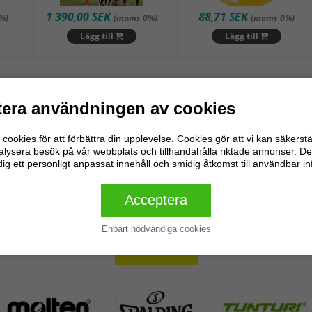
1 390,00 SEK
88,71 SEK
%)
(moms 0%)
(moms 0%)
Lägg till
Lägg till
Edellinen
Seu
/
1
era användningen av cookies
cookies för att förbättra din upplevelse. Cookies gör att vi kan säkerstä
alysera besök på vår webbplats och tillhandahålla riktade annonser. De
e varumärken
dig ett personligt anpassat innehåll och smidig åtkomst till användbar i
Acceptera
Enbart nödvändiga cookies