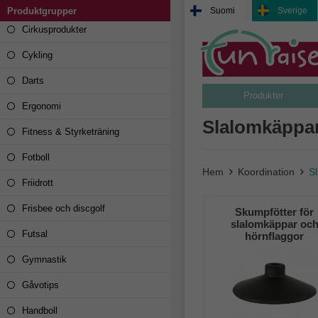
Camping & Outdoor
Produktgrupper
Suomi
Sverige
Cirkusprodukter
Cykling
Darts
Produkter
Ergonomi
Slalomkäppa
Fitness & Styrketräning
Fotboll
Hem
Koordination
S
Friidrott
Frisbee och discgolf
Skumpfötter för
slalomkäppar oc
Futsal
hörnflaggor
Gymnastik
Gåvotips
Handboll