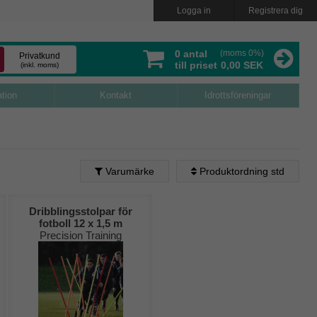
Logga in
Registrera dig
0
antal
(moms 0%)
Privatkund
till priset
0,00 SEK
(inkl. moms)
ation
Kontakt
Idrottsföreningar
Varumärke
Produktordning std
Produktordning std
Dribblingsstolpar för
fotboll 12 x 1,5 m
Alfabetisk (A - Ö)
Ta bort filtrering
Precision Training
Alfabetisk (Ö - A)
Lägsta pris