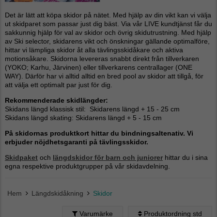
Det är lätt att köpa skidor på nätet. Med hjälp av din vikt kan vi välja
ut skidparet som passar just dig bäst. Via vår LIVE kundtjänst får du
sakkunnig hjälp för val av skidor och övrig skidutrustning. Med hjälp
av Ski selector, skidarens vikt och önskningar gällande optimalföre,
hittar vi lämpliga skidor åt alla tävlingsskidåkare och aktiva
motionsåkare. Skidorna levereras snabbt direkt från tillverkaren
(YOKO; Karhu, Järvinen) eller tillverkarens centrallager (ONE
WAY). Därför har vi alltid alltid en bred pool av skidor att tillgå, för
att välja ett optimalt par just för dig.
Rekommenderade skidlängder:
Skidans längd klassisk stil: Skidarens längd + 15 - 25 cm
Skidans längd skating: Skidarens längd + 5 - 15 cm
På skidornas produktkort hittar du bindningsaltenativ. Vi
erbjuder nöjdhetsgaranti på tävlingsskidor.
Skidpaket
och
längdskidor för barn och juniorer
hittar du i sina
egna respektive produktgrupper på vår skidavdelning.
Hem
Längdskidåkning
Skidor
Varumärke
Produktordning std
Produktordning std