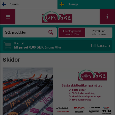
Suomi
Sverige
Företagskund
Privatkund
(moms 0%)
(inkl. moms)
0
antal
till priset
0,00 SEK
(moms 0%)
Skidor