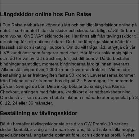
Längdskidor online hos Fun Raise
I Fun Raise nätbutiken köper du lätt och smidigt längdskidor online på
nätet. I sortimentet hittar du skidor och skidpaket billigt såväl för barn
som vuxna. ONE WAY skidmodeller. Här finns allt från tävlingsskidor till
utrustning för rekreationsskidare. Du hittar lämpliga skidor både för
klassisk still och skating i butiken. Om du vill fråga råd, utnyttja då vår
LIVE kundtjänst som fungerar med chat. Här får du sakkunnig hjälp
och råd för val av rätt utrustning för just ditt behov. Då du beställer
bindningar samtidigt, montera bindningarna färdigt innan leverans.
Alla beställningar över 1.000 kronor levereras fraktfritt. Vid mindre
beställning ar är fraktavgiften fasta 90 kronor. Leveranserna kommer
från Finland och är framme hos dig på 2 – 5 vardagar, lite beroende
på var i Sverige du bor. Dina inköp betalar du smidigt via Klarna
Checkout, antingen med faktura, kreditkort eller nätbanksbetalning.
Om du så vill kan du även betala inköpen i månadsrater uppdelat på 3,
6, 12, 24 eller 36 månader.
Beställning av tävlingsskidor
Då du beställer tävlingsskidor via oss d.v.s OW Premio 10 seriens
skidor, kontaktar vi dig alltid innan leverans, för att säkerställa möjliga
specialönskemål angående optimalt före, och skidornas profil. Nyhet