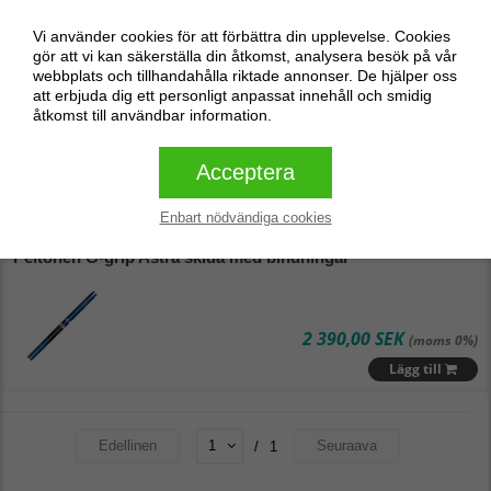
0,00 SEK
(moms 0%)
Vi använder cookies för att förbättra din upplevelse. Cookies
Lägg till
gör att vi kan säkerställa din åtkomst, analysera besök på vår
webbplats och tillhandahålla riktade annonser. De hjälper oss
CLR Sports skidset för barn
att erbjuda dig ett personligt anpassat innehåll och smidig
åtkomst till användbar information.
Acceptera
590,00 SEK
(moms 0%)
Lägg till
Enbart nödvändiga cookies
Peltonen G-grip Astra skida med bindningar
2 390,00 SEK
(moms 0%)
Lägg till
Edellinen
Seuraava
/
1