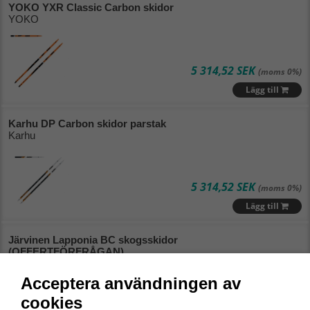
YOKO YXR Classic Carbon skidor
YOKO
5 314,52 SEK
(moms 0%)
Lägg till
Karhu DP Carbon skidor parstak
Karhu
5 314,52 SEK
(moms 0%)
Lägg till
Järvinen Lapponia BC skogsskidor
(OFFERTFÖRFRÅGAN)
Järvinen
Acceptera användningen av
cookies