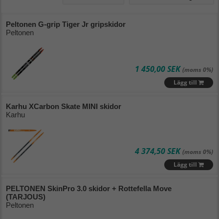
Alfabetisk (A - Ö)
Peltonen G-grip Tiger Jr gripskidor
Peltonen
Alfabetisk (Ö - A)
Lägsta pris
1 450,00 SEK
(moms 0%)
Högsta pris
Lägg till
Varumärke (A - Ö)
Ta bort filtrering
Karhu XCarbon Skate MINI skidor
Karhu
Varumärke (Ö - A)
Nyaste
4 374,50 SEK
(moms 0%)
Lägg till
PELTONEN SkinPro 3.0 skidor + Rottefella Move
(TARJOUS)
Peltonen