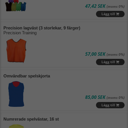
Lägsta pris
47,42 SEK
(moms 0%)
Lägg till
Högsta pris
Precision lagväst (3 storlekar, 9 färger)
Varumärke (A - Ö)
Precision Training
Varumärke (Ö - A)
Nyaste
57,00 SEK
(moms 0%)
Lägg till
Omvändbar spelskjorta
85,00 SEK
(moms 0%)
Lägg till
Numrerade spelvästar, 16 st