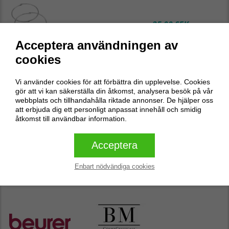
25,00 SEK
(moms 0%)
Lägg till
Acceptera användningen av
cookies
PUSH reaktionsväst
Vi använder cookies för att förbättra din upplevelse. Cookies
gör att vi kan säkerställa din åtkomst, analysera besök på vår
webbplats och tillhandahålla riktade annonser. De hjälper oss
440,00 SEK
(moms 0%)
att erbjuda dig ett personligt anpassat innehåll och smidig
Lägg till
åtkomst till användbar information.
Acceptera
Edellinen
Seuraava
/
1
Enbart nödvändiga cookies
Butikens populäraste varumärken