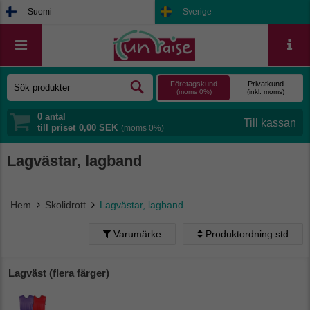
Suomi
Sverige
Företagskund
Privatkund
(moms 0%)
(inkl. moms)
0
antal
till priset
0,00 SEK
(moms 0%)
Lagvästar, lagband
Hem
Skolidrott
Lagvästar, lagband
Varumärke
Produktordning std
Produktordning std
Alfabetisk (A - Ö)
Ta bort filtrering
Lagväst (flera färger)
Alfabetisk (Ö - A)