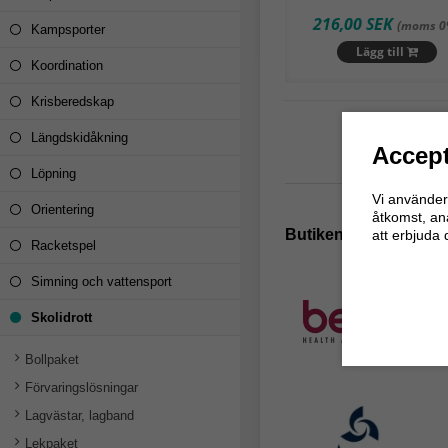
216,00 SEK
(moms 0
Kampsporter
Lägg till
Koordination
Krisberedskap
Längdskidåkning
Accept
Löpning
Vi använder 
Orientering
åtkomst, an
Butikens populärast
att erbjuda 
Racketspel
Simning och vattensport
Skolidrott
Bollpaket
Förvaringslösningar
Lagvästar, lagband
Lekpaket