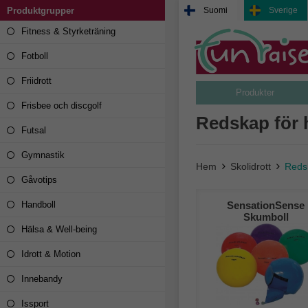
Ergonomi
Produktgrupper
Suomi
Sverige
Fitness & Styrketräning
Fotboll
Friidrott
Produkter
Frisbee och discgolf
Redskap för
Futsal
Gymnastik
Hem
Skolidrott
Reds
Gåvotips
Handboll
SensationSense
Skumboll
Hälsa & Well-being
Idrott & Motion
Innebandy
Issport