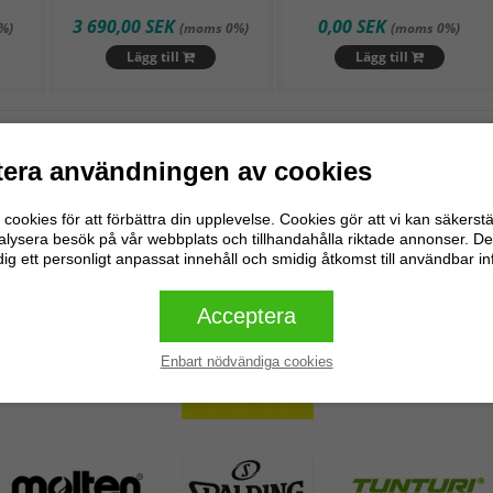
3 690,00 SEK
0,00 SEK
%)
(moms 0%)
(moms 0%)
Lägg till
Lägg till
Edellinen
Seu
/
1
era användningen av cookies
cookies för att förbättra din upplevelse. Cookies gör att vi kan säkerstä
alysera besök på vår webbplats och tillhandahålla riktade annonser. De
e varumärken
dig ett personligt anpassat innehåll och smidig åtkomst till användbar i
Acceptera
Enbart nödvändiga cookies