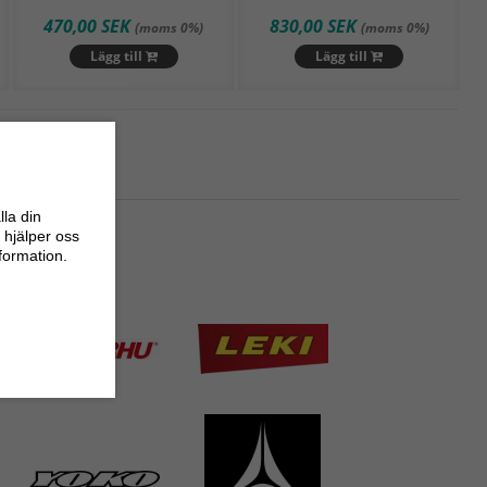
Högsta pris
470,00 SEK
830,00 SEK
(moms 0%)
(moms 0%)
Varumärke (A - Ö)
Lägg till
Lägg till
Varumärke (Ö - A)
Nyaste
raava
lla din
 hjälper oss
nformation.