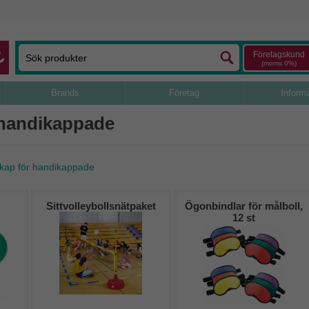
Företagskund
(moms 0%)
Brands
Företag
Inform
 handikappade
kap för handikappade
Sittvolleybollsnätpaket
Ögonbindlar för målboll,
12 st