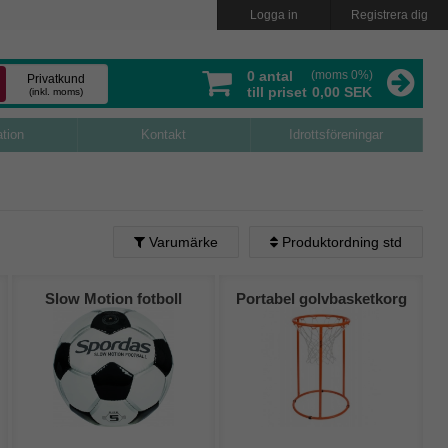
Logga in
Registrera dig
0
antal
(moms 0%)
Privatkund
till priset
0,00 SEK
(inkl. moms)
ation
Kontakt
Idrottsföreningar
Varumärke
Produktordning std
Produktordning std
Ta bort filtrering
Slow Motion fotboll
Portabel golvbasketkorg
Alfabetisk (A - Ö)
Alfabetisk (Ö - A)
Lägsta pris