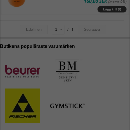
160,00 SEK
(moms 0%)
Lägg till
Edellinen
Seuraava
/
1
Butikens populäraste varumärken