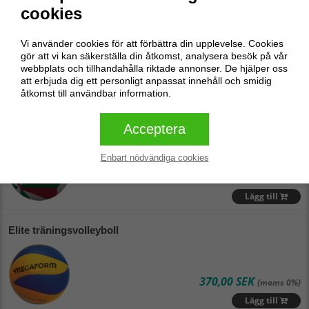
cookies
Molten
Vi använder cookies för att förbättra din upplevelse. Cookies
gör att vi kan säkerställa din åtkomst, analysera besök på vår
850,00 SEK
(moms 0%)
webbplats och tillhandahålla riktade annonser. De hjälper oss
Lägg till
att erbjuda dig ett personligt anpassat innehåll och smidig
åtkomst till användbar information.
Molten V5M4000 Volleyboll
Molten
Acceptera
Enbart nödvändiga cookies
590,00 SEK
(moms 0%)
Lägg till
Elite träningsvolleyboll
370,00 SEK
(moms 0%)
Lägg till