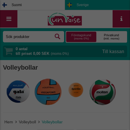
Suomi
Sverige
Företagskund
Privatkund
(moms 0%)
(inkl. moms)
0
antal
till priset
0,00 SEK
(moms 0%)
Volleybollar
Hem
Volleyboll
Volleybollar