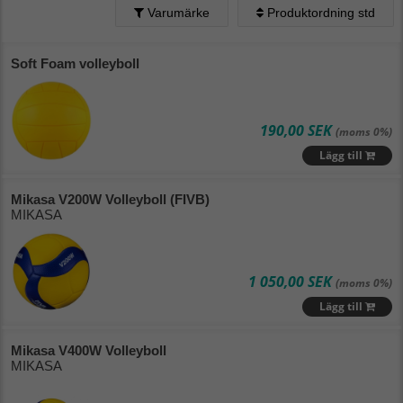
Varumärke
Produktordning std
Produktordning std
Alfabetisk (A - Ö)
Soft Foam volleyboll
Alfabetisk (Ö - A)
Lägsta pris
Ta bort filtrering
190,00 SEK
(moms 0%)
Lägg till
Högsta pris
Mikasa V200W Volleyboll (FIVB)
Varumärke (A - Ö)
MIKASA
Varumärke (Ö - A)
Nyaste
1 050,00 SEK
(moms 0%)
Lägg till
Mikasa V400W Volleyboll
MIKASA